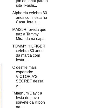
job editorial para o
site "Fashi...
Alphorria celebra 30
anos com festa na
Casa Jereis...
MAISJR revista que
traz a Tammy
Miranda na capa.
TOMMY HILFIGER
celebra 30 anos
da marca com
festa ...
O desfile mais
esperado:
VICTORIA'S
SECRET dessa
v...
"Magnum Day"; a
festa do novo
sorvete da Kibon
na ...