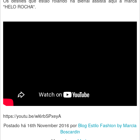
Os desfiles que estão rolando na Bienal assista aqui a marca
"HELO ROCHA".
https://youtu.be/wl6rbSPxeyA
Postado há
16th November 2016
por
Blog Estilo Fashion by Marcia
Boscardin