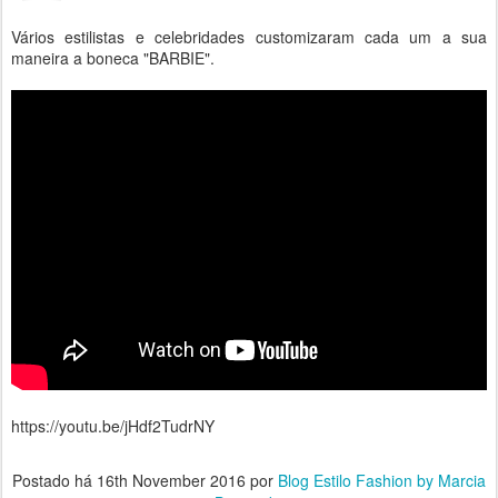
Vários estilistas e celebridades customizaram cada um a sua
maneira a boneca "BARBIE".
https://youtu.be/jHdf2TudrNY
Postado há
16th November 2016
por
Blog Estilo Fashion by Marcia