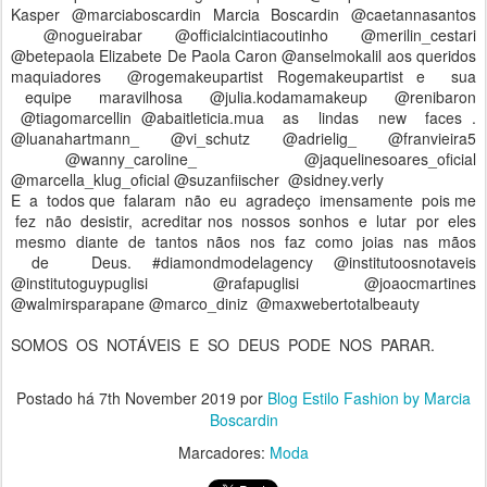
Kasper @marciaboscardin Marcia Boscardin @caetannasantos
@nogueirabar @officialcintiacoutinho @merilin_cestari
@betepaola Elizabete De Paola Caron @anselmokalil aos queridos
maquiadores @rogemakeupartist Rogemakeupartist e sua
equipe maravilhosa @julia.kodamamakeup @renibaron
@tiagomarcellin @abaitleticia.mua as lindas new faces .
@luanahartmann_ @vi_schutz @adrielig_ @franvieira5
@wanny_caroline_ @jaquelinesoares_oficial
@marcella_klug_oficial @suzanfiischer @sidney.verly
E a todos que falaram não eu agradeço imensamente pois me
fez não desistir, acreditar nos nossos sonhos e lutar por eles
mesmo diante de tantos nãos nos faz como joias nas mãos
de Deus. #diamondmodelagency @institutoosnotaveis
@institutoguypuglisi @rafapuglisi @joaocmartines
@walmirsparapane @marco_diniz @maxwebertotalbeauty
SOMOS OS NOTÁVEIS E SO DEUS PODE NOS PARAR.
Postado há
7th November 2019
por
Blog Estilo Fashion by Marcia
Boscardin
Marcadores:
Moda