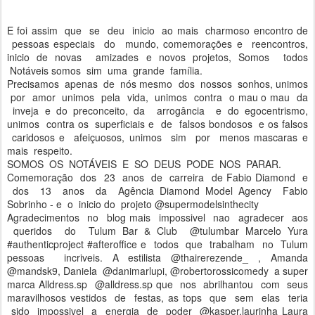
E foi assim que se deu inicio ao mais charmoso encontro de
pessoas especiais do mundo, comemorações e reencontros,
inicio de novas amizades e novos projetos, Somos todos
Notáveis somos sim uma grande família.
Precisamos apenas de nós mesmo dos nossos sonhos, unimos
por amor unimos pela vida, unimos contra o mau o mau da
inveja e do preconceito, da arrogância e do egocentrismo,
unimos contra os superficiais e de falsos bondosos e os falsos
caridosos e afeiçuosos, unimos sim por menos mascaras e
mais respeito.
SOMOS OS NOTÁVEIS E SO DEUS PODE NOS PARAR.
Comemoração dos 23 anos de carreira de Fabio Diamond e
dos 13 anos da Agência Diamond Model Agency Fabio
Sobrinho - e o inicio do projeto @supermodelsinthecity
Agradecimentos no blog mais impossivel nao agradecer aos
queridos do Tulum Bar & Club @tulumbar Marcelo Yura
#authenticproject #afteroffice e todos que trabalham no Tulum
pessoas incriveis. A estilista @thairerezende_ , Amanda
@mandsk9, Daniela @danimarlupi, @robertorossicomedy a super
marca Alldress.sp @alldress.sp que nos abrilhantou com seus
maravilhosos vestidos de festas, as tops que sem elas teria
sido impossivel a energia de poder @kasper.laurinha Laura