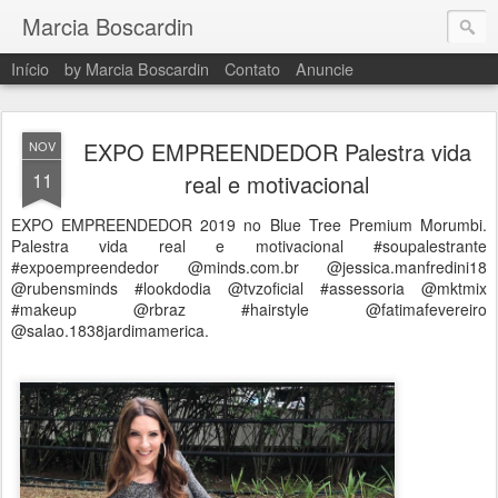
Marcia Boscardin
Início
by Marcia Boscardin
Contato
Anuncie
EXPO EMPREENDEDOR Palestra vida
NOV
11
real e motivacional
EXPO EMPREENDEDOR 2019 no Blue Tree Premium Morumbi.
Palestra vida real e motivacional #soupalestrante
#expoempreendedor @minds.com.br @jessica.manfredini18
@rubensminds #lookdodia @tvzoficial #assessoria @mktmix
#makeup @rbraz #hairstyle @fatimafevereiro
@salao.1838jardimamerica.