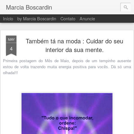
Marcia Boscardin
Início
by Marcia Boscardin
Contato
Anuncie
Também tá na moda : Cuidar do seu
MAY
4
interior da sua mente.
Primeira postagem do Mês de Maio, depois de um tempinho ausente
estou de volta trazendo muita energia positiva para vocês. Dá só uma
olhada!!!