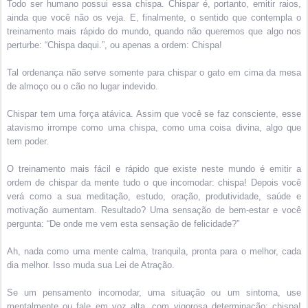
Todo ser humano possui essa chispa. Chispar é, portanto, emitir raios,
ainda que você não os veja. E, finalmente, o sentido que contempla o
treinamento mais rápido do mundo, quando não queremos que algo nos
perturbe: “Chispa daqui.”, ou apenas a ordem: Chispa!
Tal ordenança não serve somente para chispar o gato em cima da mesa
de almoço ou o cão no lugar indevido.
Chispar tem uma força atávica. Assim que você se faz consciente, esse
atavismo irrompe como uma chispa, como uma coisa divina, algo que
tem poder.
O treinamento mais fácil e rápido que existe neste mundo é emitir a
ordem de chispar da mente tudo o que incomodar: chispa! Depois você
verá como a sua meditação, estudo, oração, produtividade, saúde e
motivação aumentam. Resultado? Uma sensação de bem-estar e você
pergunta: “De onde me vem esta sensação de felicidade?”
Ah, nada como uma mente calma, tranquila, pronta para o melhor, cada
dia melhor. Isso muda sua Lei de Atração.
Se um pensamento incomodar, uma situação ou um sintoma, use
mentalmente ou fale em voz alta, com vigorosa determinação: chispa!