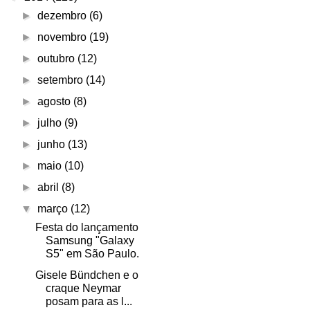
►
dezembro
(6)
►
novembro
(19)
►
outubro
(12)
►
setembro
(14)
►
agosto
(8)
►
julho
(9)
►
junho
(13)
►
maio
(10)
►
abril
(8)
▼
março
(12)
Festa do lançamento
Samsung "Galaxy
S5" em São Paulo.
Gisele Bündchen e o
craque Neymar
posam para as l...