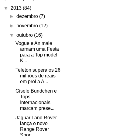
▼
2013
(84)
►
dezembro
(7)
►
novembro
(12)
▼
outubro
(16)
Vogue e Animale
armam uma Festa
para a Top model
K...
Teleton supera os 26
milhões de reais
em prol a A...
Gisele Bundchen e
Tops
Internacionais
marcam prese...
Jaguar Land Rover
lança o novo
Range Rover
Sport.