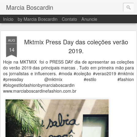
Marcia Boscardin
Início
by Marcia Boscardin
Contato
Anuncie
Mktmix Press Day das coleções verão
AUG
14
2019.
Hoje na MKTMIX foi o PRESS DAY dia de apresentar as coleções
do verão 2019 das principais marcas . Tudo em primeira mão para
os jornalistas e influencers. #moda #coleção #verao2019 #mktmix
#pressday @mktmix #estilo #fashion
#blogestilofashionbymarciaboscardin
www.marciaboscardinefashion.com.br