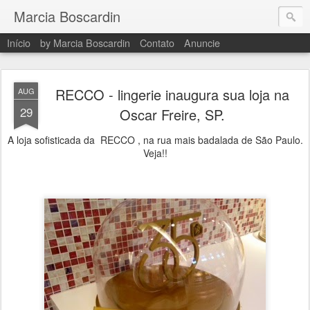
Marcia Boscardin
Início
by Marcia Boscardin
Contato
Anuncie
RECCO - lingerie inaugura sua loja na
AUG
29
Oscar Freire, SP.
A loja sofisticada da RECCO , na rua mais badalada de São Paulo.
Veja!!